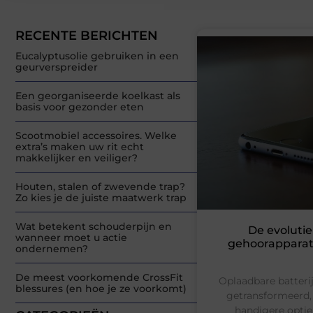
RECENTE BERICHTEN
Eucalyptusolie gebruiken in een
geurverspreider
Een georganiseerde koelkast als
basis voor gezonder eten
Scootmobiel accessoires. Welke
extra’s maken uw rit echt
makkelijker en veiliger?
Houten, stalen of zwevende trap?
Zo kies je de juiste maatwerk trap
Wat betekent schouderpijn en
De evolutie
wanneer moet u actie
gehoorapparat
ondernemen?
De meest voorkomende CrossFit
Oplaadbare batteri
blessures (en hoe je ze voorkomt)
getransformeerd,
handigere optie