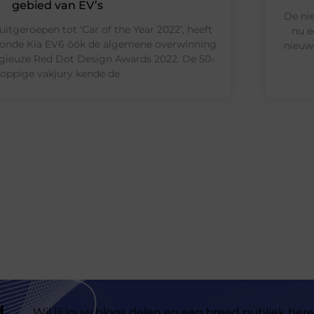
gebied van EV’s
De ni
uitgeroepen tot ‘Car of the Year 2022’, heeft
nu e
onde Kia EV6 óók de algemene overwinning
nieuwe
tigieuze Red Dot Design Awards 2022. De 50-
oppige vakjury kende de
d
Wil jij jouw blogs delen en een breed publiek bere