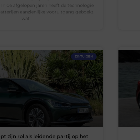
In de afgelopen jaren heeft de technologie
atterijen aanzienlijke vooruitgang geboekt,
wat
ZINTUIGEN
t zijn rol als leidende partij op het