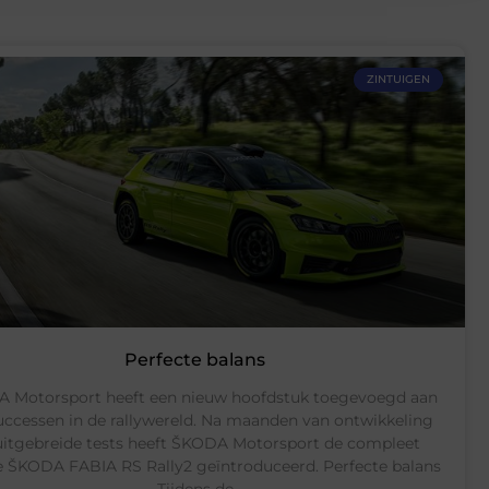
ZINTUIGEN
Perfecte balans
 Motorsport heeft een nieuw hoofdstuk toegevoegd aan
successen in de rallywereld. Na maanden van ontwikkeling
uitgebreide tests heeft ŠKODA Motorsport de compleet
 ŠKODA FABIA RS Rally2 geïntroduceerd. Perfecte balans
Tijdens de