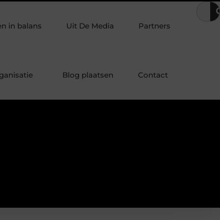
outen, stalen of zwevende trap? Zo kies je de juiste maatwerk trap
 in balans
Uit De Media
Partners
ganisatie
Blog plaatsen
Contact