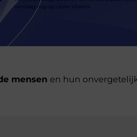
vandaag nog op Liever Vitaal.nl
de mensen
en hun onvergetelijk