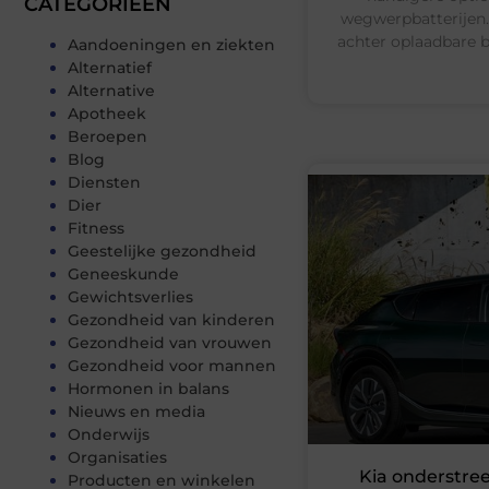
CATEGORIEËN
wegwerpbatterijen. 
achter oplaadbare b
Aandoeningen en ziekten
Alternatief
Alternative
Apotheek
Beroepen
Blog
Diensten
Dier
Fitness
Geestelijke gezondheid
Geneeskunde
Gewichtsverlies
Gezondheid van kinderen
Gezondheid van vrouwen
Gezondheid voor mannen
Hormonen in balans
Nieuws en media
Onderwijs
Organisaties
Kia onderstreep
Producten en winkelen