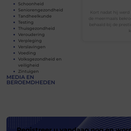
Schoonheid
Seniorengezondheid
Kort nadat hij werd 
Tandheelkunde
de meermaals bekro
Testing
behaald bij de pres
Thuisgezondheid
k
Veroudering
Verpleging
Verslavingen
Voeding
Volksgezondheid en
veiligheid
Zintuigen
MEDIA EN
BEROEMDHEDEN
Registreer u vandaag nog en wor