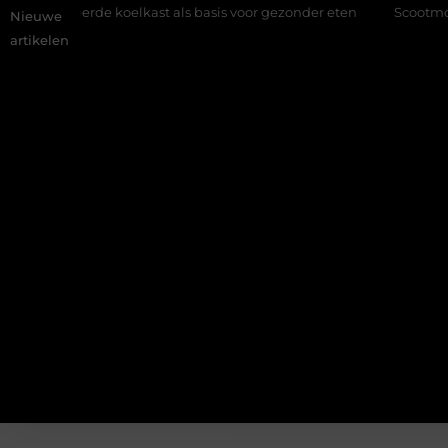
erde koelkast als basis voor gezonder eten
Scootmobiel accesso
Nieuwe
artikelen