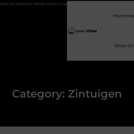
ires. Welke extra’s maken uw rit echt makkelijker en veiliger?
H
Hormonen
Onze Or
Category: Zintuigen