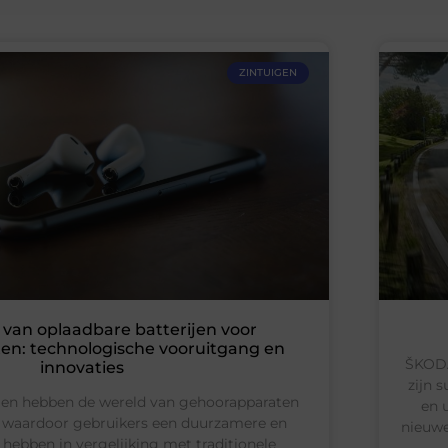
ZINTUIGEN
 van oplaadbare batterijen voor
en: technologische vooruitgang en
ŠKODA
innovaties
zijn 
jen hebben de wereld van gehoorapparaten
en 
 waardoor gebruikers een duurzamere en
nieuwe
 hebben in vergelijking met traditionele