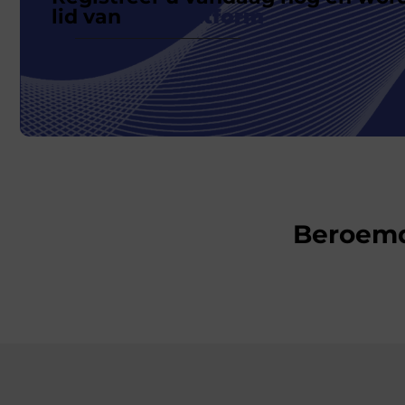
lid van
ons platform
Beroem