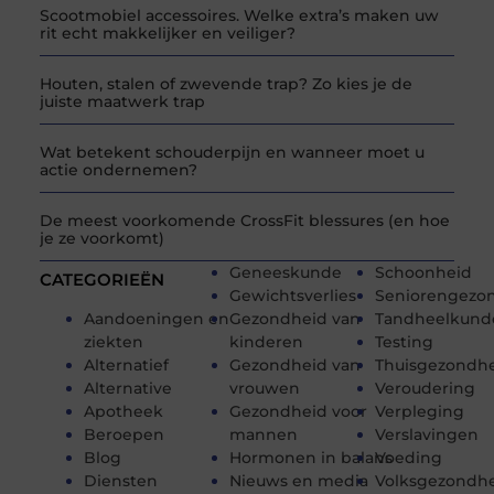
Scootmobiel accessoires. Welke extra’s maken uw
rit echt makkelijker en veiliger?
Houten, stalen of zwevende trap? Zo kies je de
juiste maatwerk trap
Wat betekent schouderpijn en wanneer moet u
actie ondernemen?
De meest voorkomende CrossFit blessures (en hoe
je ze voorkomt)
Geneeskunde
Schoonheid
CATEGORIEËN
Gewichtsverlies
Seniorengezo
Aandoeningen en
Gezondheid van
Tandheelkund
ziekten
kinderen
Testing
Alternatief
Gezondheid van
Thuisgezondh
Alternative
vrouwen
Veroudering
Apotheek
Gezondheid voor
Verpleging
Beroepen
mannen
Verslavingen
Blog
Hormonen in balans
Voeding
Diensten
Nieuws en media
Volksgezondhe