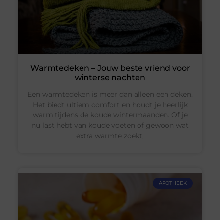
Warmtedeken – Jouw beste vriend voor
winterse nachten
Een warmtedeken is meer dan alleen een deken.
Het biedt ultiem comfort en houdt je heerlijk
warm tijdens de koude wintermaanden. Of je
nu last hebt van koude voeten of gewoon wat
extra warmte zoekt,
APOTHEEK