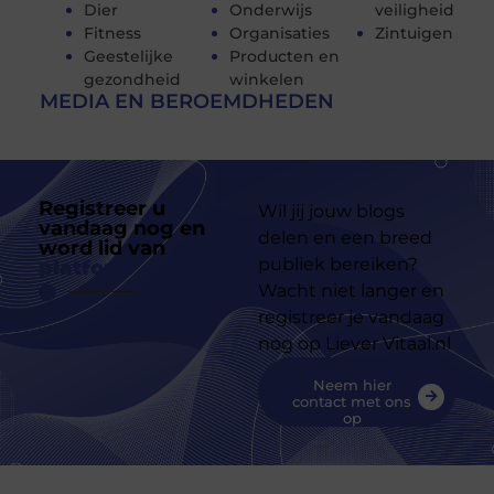
Dier
Onderwijs
veiligheid
Fitness
Organisaties
Zintuigen
Geestelijke
Producten en
gezondheid
winkelen
MEDIA EN BEROEMDHEDEN
Registreer u
Wil jij jouw blogs
vandaag nog en
delen en een breed
word lid van
ons
publiek bereiken?
platform
Wacht niet langer en
registreer je vandaag
nog op Liever Vitaal.nl
Neem hier
contact met ons
op