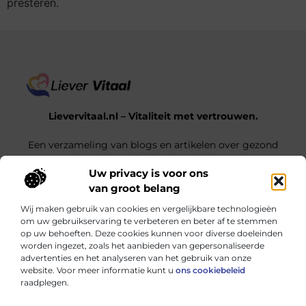
presteren.
Lievervitaal.nl – Vitaliteit met vertrouwen.
Een verzameling van blogs en artikelen over gezond
leven, innerlijke kracht en balans.
Uw privacy is voor ons
van groot belang
Onze informatie
Wij maken gebruik van cookies en vergelijkbare technologieën
SEO Backlinks Kopen: Zo Boost Je Jouw Website Succesvol
Verdien Geld met je Website: Zo Zet je Jouw Online Platform om in Inkomsten
om uw gebruikservaring te verbeteren en beter af te stemmen
op uw behoeften. Deze cookies kunnen voor diverse doeleinden
Bericht categorie
worden ingezet, zoals het aanbieden van gepersonaliseerde
advertenties en het analyseren van het gebruik van onze
website. Voor meer informatie kunt u
ons cookiebeleid
raadplegen.