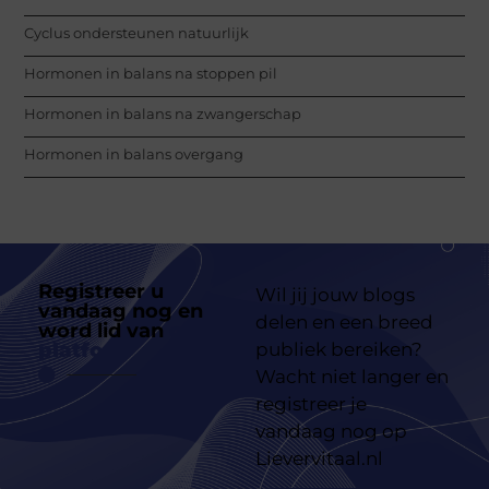
Cyclus ondersteunen natuurlijk
Hormonen in balans na stoppen pil
Hormonen in balans na zwangerschap
Hormonen in balans overgang
Registreer u
Wil jij jouw blogs
vandaag nog en
delen en een breed
word lid van
ons
platform
publiek bereiken?
Wacht niet langer en
registreer je
vandaag nog op
Lievervitaal.nl