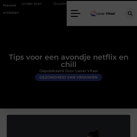
r eten
Scootmobiel accessoires. Welke extra’s maken uw rit echt makke
Nieuwe
artikelen
Tips voor een avondje netflix en
chill
Gepubliceerd Door Liever Vitaal
GEZONDHEID VAN VROUWEN