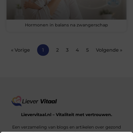
Hormonen in balans na zwangerschap
« Vorige
1
2
3
4
5
Volgende »
Lievervitaal.nl – Vitaliteit met vertrouwen.
Een verzameling van blogs en artikelen over gezond