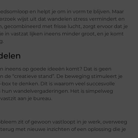
oedsomloop en helpt je om in vorm te blijven. Maar
derzoek wijst uit dat wandelen stress vermindert en
 gecombineerd met frisse lucht, zorgt ervoor dat je
 in vastzat lijken ineens minder groot, en je komt
g.
delen
len ineens op goede ideeën komt? Dat is geen
in de “creatieve stand”. De beweging stimuleert je
-box te denken. Dit is waarom veel succesvolle
m hun wandelvergaderingen. Het is simpelweg
vastzit aan je bureau.
obleem zit of gewoon vastloopt in je werk, overweeg
erug met nieuwe inzichten of een oplossing die je