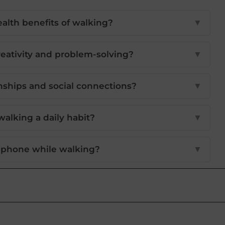
alth benefits of walking?
▼
eativity and problem-solving?
▼
onships and social connections?
▼
alking a daily habit?
▼
 phone while walking?
▼