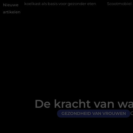
elkast als basis voor gezonder eten
Scootmobiel accessoires. We
Nieuwe
artikelen
De kracht van w
G
GEZONDHEID VAN VROUWEN