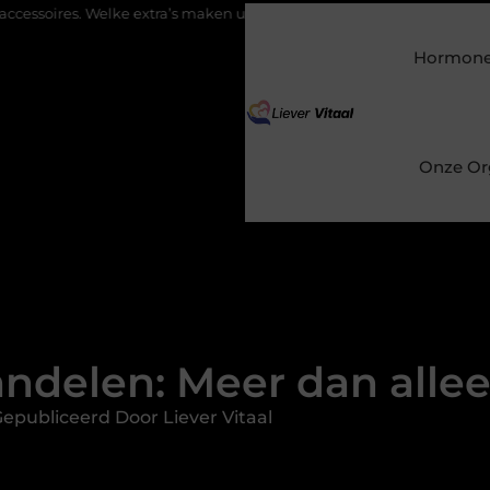
lke extra’s maken uw rit echt makkelijker en veiliger?
Houten, 
Hormonen
Onze Or
andelen: Meer dan all
epubliceerd Door Liever Vitaal