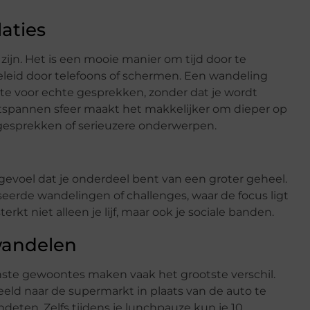
aties
 zijn. Het is een mooie manier om tijd door te
leid door telefoons of schermen. Een wandeling
imte voor echte gesprekken, zonder dat je wordt
tspannen sfeer maakt het makkelijker om dieper op
 gesprekken of serieuzere onderwerpen.
gevoel dat je onderdeel bent van een groter geheel.
rde wandelingen of challenges, waar de focus ligt
 niet alleen je lijf, maar ook je sociale banden.
wandelen
inste gewoontes maken vaak het grootste verschil.
eld naar de supermarkt in plaats van de auto te
eten. Zelfs tijdens je lunchpauze kun je 10