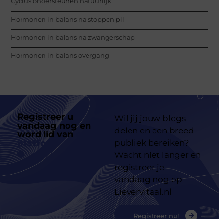
Cyclus ondersteunen natuurlijk
Hormonen in balans na stoppen pil
Hormonen in balans na zwangerschap
Hormonen in balans overgang
Registreer u
Wil jij jouw blogs
vandaag nog en
delen en een breed
word lid van
ons
platform
publiek bereiken?
Wacht niet langer en
registreer je
vandaag nog op
Lievervitaal.nl
Registreer nu!