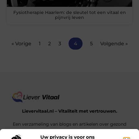
Fysiotherapie Haarlem: de sleutel tot een vitaal en
pijnvrij leven
« Vorige
1
2
3
4
5
Volgende »
Lievervitaal.nl – Vitaliteit met vertrouwen.
Een verzameling van blogs en artikelen over gezond
leven, innerlijke kracht en balans.
Uw privacy is voor ons